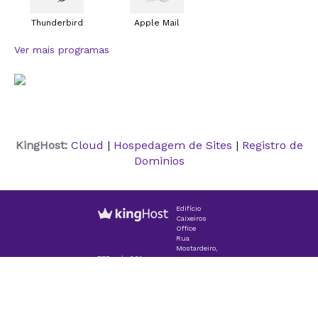
Thunderbird
Apple Mail
Ver mais programas
KingHost:
Cloud
|
Hospedagem de Sites
|
Registro de
Dominios
Edifício
Caixeiros
Office
Rua
Mostardeiro,
777, sala 601
CEP 90430-001 - Porto Alegre/RS